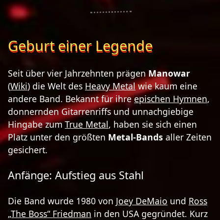
Geburt einer Legende
Seit über vier Jahrzehnten prägen
Manowar
(
Wiki
) die Welt des
Heavy Metal
wie kaum eine
andere Band. Bekannt für ihre
epischen Hymnen
,
donnernden Gitarrenriffs und unnachgiebige
Hingabe zum
True Metal
, haben sie sich einen
Platz unter den größten
Metal-Bands
aller Zeiten
gesichert.
Anfänge: Aufstieg aus Stahl
Die Band wurde 1980 von
Joey DeMaio
und
Ross
„The Boss“ Friedman
in den USA gegründet. Kurz