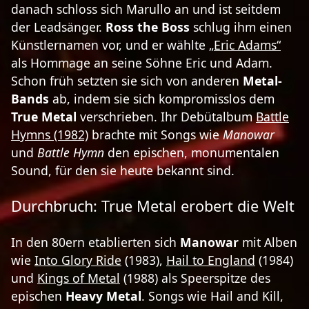
danach schloss sich Marullo an und ist seitdem
der Leadsänger.
Ross the Boss
schlug ihm einen
Künstlernamen vor, und er wählte
„Eric Adams“
als Hommage an seine Söhne Eric und Adam.
Schon früh setzten sie sich von anderen
Metal-
Bands
ab, indem sie sich kompromisslos dem
True Metal
verschrieben. Ihr Debütalbum
Battle
Hymns (1982)
brachte mit Songs wie
Manowar
und
Battle Hymn
den epischen, monumentalen
Sound, für den sie heute bekannt sind.
Durchbruch: True Metal erobert die Welt
In den 80ern etablierten sich
Manowar
mit Alben
wie
Into Glory Ride
(1983),
Hail to England
(1984)
und
Kings of Metal
(1988) als Speerspitze des
epischen
Heavy Metal
. Songs wie Hail and Kill,