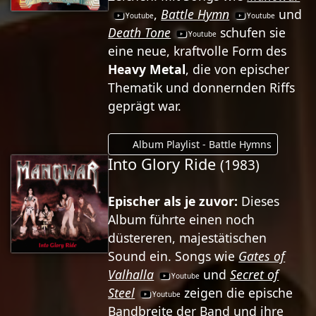
,
Battle Hymn
und
Death Tone
schufen sie
eine neue, kraftvolle Form des
Heavy Metal
, die von epischer
Thematik und donnernden Riffs
geprägt war.
Album Playlist - Battle Hymns
Into Glory Ride
(1983)
Epischer als je zuvor:
Dieses
Album führte einen noch
düstereren, majestätischen
Sound ein. Songs wie
Gates of
Valhalla
und
Secret of
Steel
zeigen die epische
Bandbreite der Band und ihre