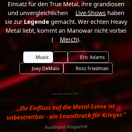
Einsatz für den True Metal, ihre grandiosen
und unvergleichlichen
Live-Shows
haben
sie zur
Legende
gemacht. Wer echten Heavy
Metal liebt, kommt an Manowar nicht vorbei
(
Merch
).
Music
Eric Adams
Joey DeMaio
Ross Friedman
„Ihr Einfluss auf die Metal-Szene ist
unbestreitbar - ein Soundtrack für Krieger.“
RockHard Magazine